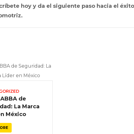
ríbete hoy y da el siguiente paso hacia el éxit
omotriz.
GORIZED
s ABBA de
dad: La Marca
en México
MORE