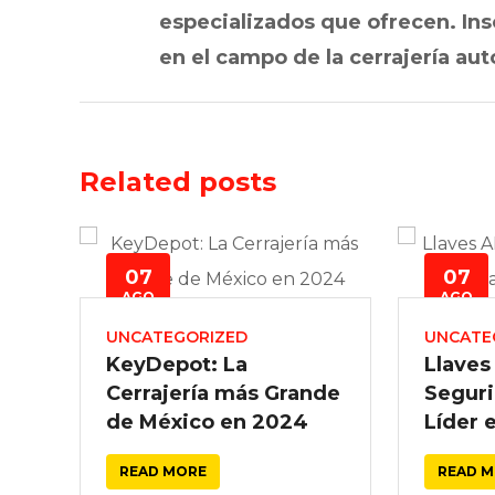
especializados que ofrecen. Insc
en el campo de la cerrajería aut
Related posts
07
07
AGO
AGO
UNCATEGORIZED
UNCATE
KeyDepot: La
Llave
Cerrajería más Grande
Seguri
de México en 2024
Líder 
READ MORE
READ 