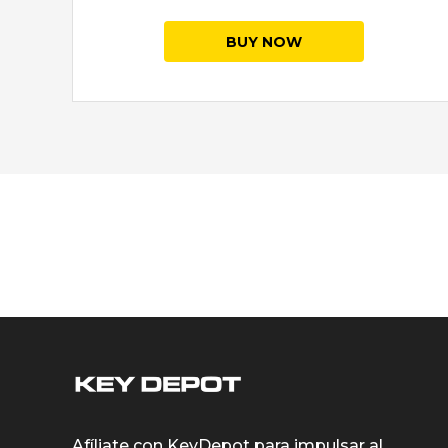
BUY NOW
Afíliate con KeyDepot para impulsar al