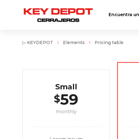
Encuentra un
▷ KEYDEPOT
Elements
Pricing table
Small
59
$
monthly