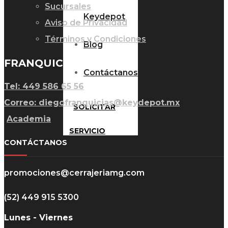
Sucursales
Keydepot
Aviso de Privacidad
Términos y Condiciones
Blog
FRANQUICIAS
Contáctanos
Tel: 449 586 65 56
Correo: diegofranquicias@keydepot.mx
SOLICITAR
Academia
SERVICIO
CONTÁCTANOS
promociones@cerrajeriamg.com
(52) 449 915 5300
Lunes - Viernes