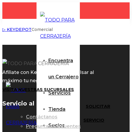
▷ KEYDEPOT
Comercial
Encuentra
Afíliate con KeyDepot para impulsar al
un Cerrajero
máximo tu negocio cerrajero.
VISITA NUESTRAS SUCURSALES
Servicios
Servicio al Cliente
SOLICITAR
Tienda
Contáctanos
SERVICIO
Socios
Preguntas Frecuentes